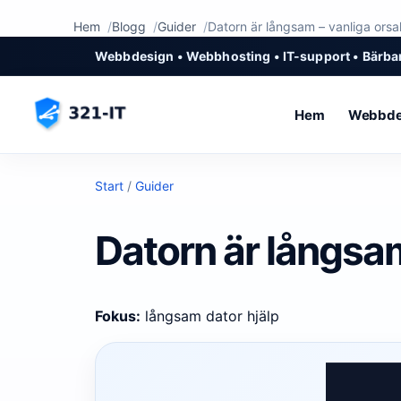
Hem
Blogg
Guider
Datorn är långsam – vanliga orsa
Webbdesign • Webbhosting • IT-support • Bärbar
Hem
Webbde
Start
/
Guider
Datorn är långsam
Fokus:
långsam dator hjälp