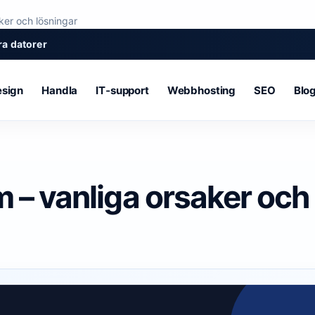
ker och lösningar
a datorer
sign
Handla
IT‑support
Webbhosting
SEO
Blo
 – vanliga orsaker och