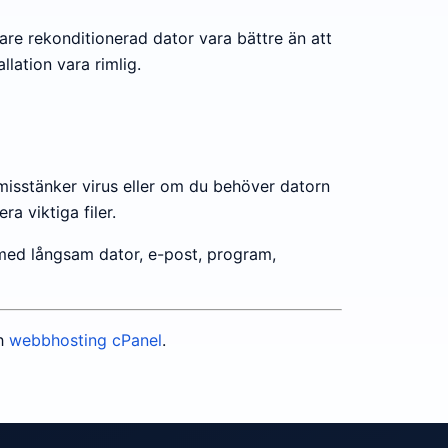
are rekonditionerad dator vara bättre än att
lation vara rimlig.
misstänker virus eller om du behöver datorn
a viktiga filer.
 med långsam dator, e-post, program,
h
webbhosting cPanel
.