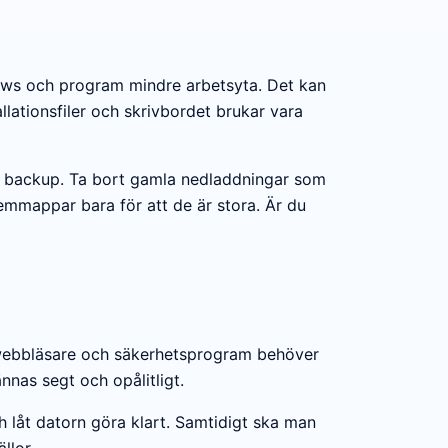
dows och program mindre arbetsyta. Det kan
allationsfiler och skrivbordet brukar vara
med backup. Ta bort gamla nedladdningar som
emmappar bara för att de är stora. Är du
r, webbläsare och säkerhetsprogram behöver
nas segt och opålitligt.
h låt datorn göra klart. Samtidigt ska man
llor.