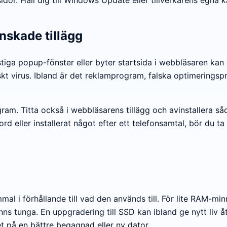
nskade tillägg
nstiga popup-fönster eller byter startsida i webbläsaren k
ssiskt virus. Ibland är det reklamprogram, falska optimering
gram. Titta också i webbläsarens tillägg och avinstallera s
ord eller installerat något efter ett telefonsamtal, bör du t
ammal i förhållande till vad den används till. För lite RAM-
tunga. En uppgradering till SSD kan ibland ge nytt liv åt e
 på en bättre begagnad eller ny dator.