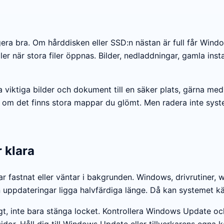
gera bra. Om hårddisken eller SSD:n nästan är full får Win
ler när stora filer öppnas. Bilder, nedladdningar, gamla inst
tta viktiga bilder och dokument till en säker plats, gärna 
 om det finns stora mappar du glömt. Men radera inte syst
 klara
ar fastnat eller väntar i bakgrunden. Windows, drivrutine
uppdateringar ligga halvfärdiga länge. Då kan systemet kän
igt, inte bara stänga locket. Kontrollera Windows Update oc
idor. Håll dig till Windows Update eller tillverkarens egna kä