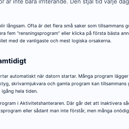
 är inte bara irriterande. Den stjäl tid varje da
 blir långsam. Ofta är det flera små saker som tillsammans gö
lera fem “rensningsprogram” eller klicka på första bästa an
stället med de vanligaste och mest logiska orsakerna.
amtidigt
rtar automatiskt när datorn startar. Många program lägger
tyg, skrivarmjukvara och gamla program kan tillsammans gör
 igång hela tiden.
gram i Aktivitetshanteraren. Där går det att inaktivera så
hetsprogram eller sådant man inte förstår, men många onödig