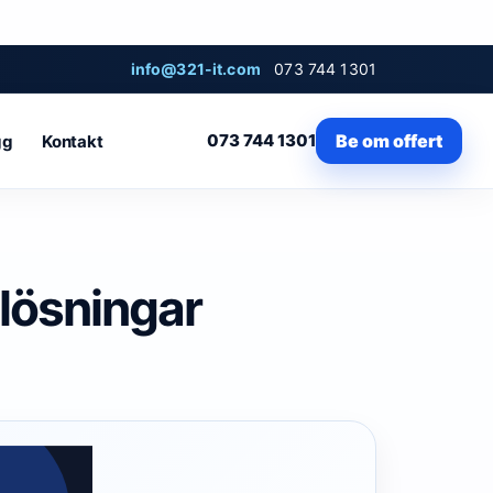
info@321-it.com
073 744 1301
073 744 1301
Be om offert
gg
Kontakt
 lösningar