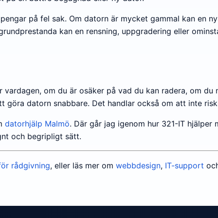
gga pengar på fel sak. Om datorn är mycket gammal kan en ny
rundprestanda kan en rensning, uppgradering eller ominstal
ör vardagen, om du är osäker på vad du kan radera, om du 
t göra datorn snabbare. Det handlar också om att inte risker
om
datorhjälp Malmö
. Där går jag igenom hur 321-IT hjälper
gnt och begripligt sätt.
för rådgivning
, eller läs mer om
webbdesign
,
IT-support
oc