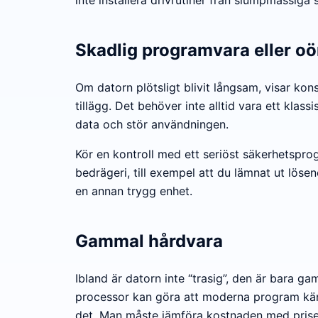
Skadlig programvara eller oö
Om datorn plötsligt blivit långsam, visar ko
tillägg. Det behöver inte alltid vara ett kla
data och stör användningen.
Kör en kontroll med ett seriöst säkerhetspro
bedrägeri, till exempel att du lämnat ut lösen
en annan trygg enhet.
Gammal hårdvara
Ibland är datorn inte “trasig”, den är bara g
processor kan göra att moderna program känns 
det. Man måste jämföra kostnaden med priset