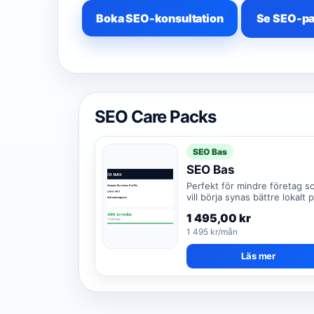
Boka SEO-konsultation
Se SEO-p
SEO Care Packs
SEO Bas
SEO Bas
Perfekt för mindre företag s
vill börja synas bättre lokalt 
Google.
1 495,00
kr
1 495 kr/mån
Läs mer