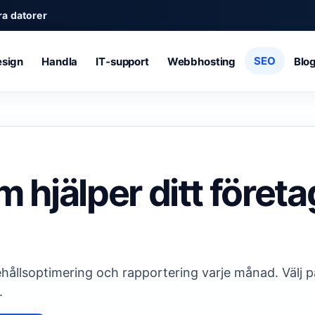
a datorer
SEO
sign
Handla
IT‑support
Webbhosting
Blo
hjälper ditt företa
hållsoptimering och rapportering varje månad. Välj p
.