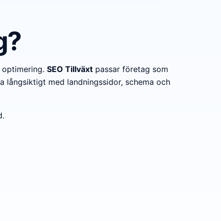
g?
 optimering.
SEO Tillväxt
passar företag som
sa långsiktigt med landningssidor, schema och
d.