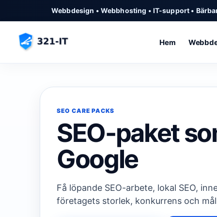
Webbdesign • Webbhosting • IT-support • Bärbar
Hem
Webbde
SEO CARE PACKS
SEO-paket som 
Google
Få löpande SEO-arbete, lokal SEO, inne
företagets storlek, konkurrens och mål