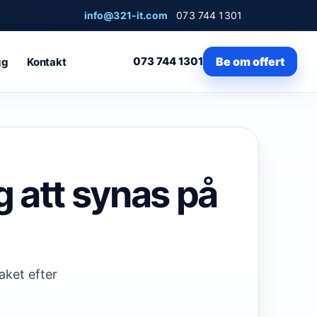
info@321-it.com
073 744 1301
073 744 1301
Be om offert
gg
Kontakt
g att synas på
aket efter