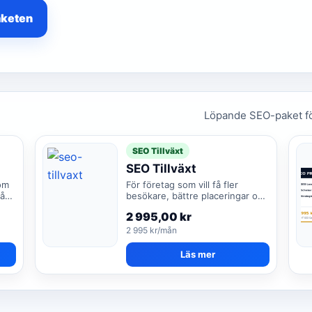
aketen
Löpande SEO-paket för
SEO Tillväxt
SEO Tillväxt
om
För företag som vill få fler
på
besökare, bättre placeringar och
fler förfrågningar.
2 995,00
kr
2 995 kr/mån
Läs mer