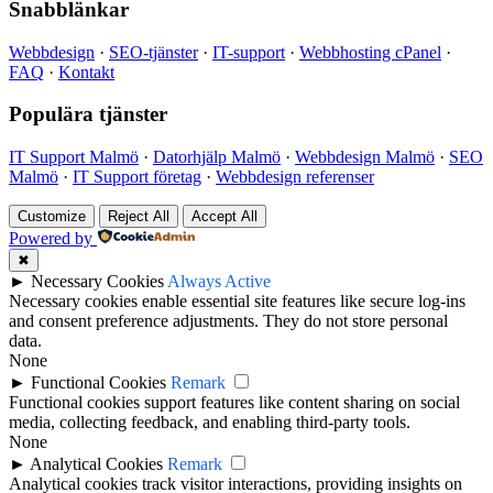
Snabblänkar
Webbdesign
·
SEO-tjänster
·
IT-support
·
Webbhosting cPanel
·
FAQ
·
Kontakt
Populära tjänster
IT Support Malmö
·
Datorhjälp Malmö
·
Webbdesign Malmö
·
SEO
Malmö
·
IT Support företag
·
Webbdesign referenser
Customize
Reject All
Accept All
Powered by
✖
►
Necessary Cookies
Always Active
Necessary cookies enable essential site features like secure log-ins
and consent preference adjustments. They do not store personal
data.
None
►
Functional Cookies
Remark
Functional cookies support features like content sharing on social
media, collecting feedback, and enabling third-party tools.
None
►
Analytical Cookies
Remark
Analytical cookies track visitor interactions, providing insights on