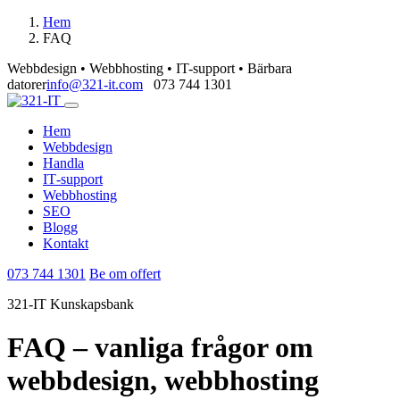
Hem
FAQ
Webbdesign • Webbhosting • IT-support • Bärbara
datorer
info@321-it.com
073 744 1301
Hem
Webbdesign
Handla
IT‑support
Webbhosting
SEO
Blogg
Kontakt
073 744 1301
Be om offert
321-IT Kunskapsbank
FAQ – vanliga frågor om
webbdesign, webbhosting