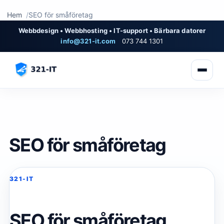
Hem
SEO för småföretag
Webbdesign • Webbhosting • IT-support • Bärbara datorer
info@321-it.com
073 744 1301
SEO för småföretag
321-IT
SEO för småföretag