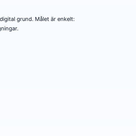
igital grund. Målet är enkelt:
gningar.
.