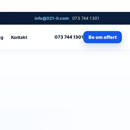
info@321-it.com
073 744 1301
073 744 1301
Be om offert
gg
Kontakt