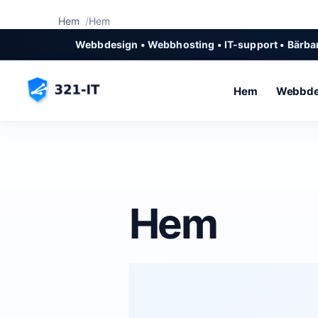
Hem
Hem
Webbdesign • Webbhosting • IT-support • Bärbar
Hem
Webbde
Hem