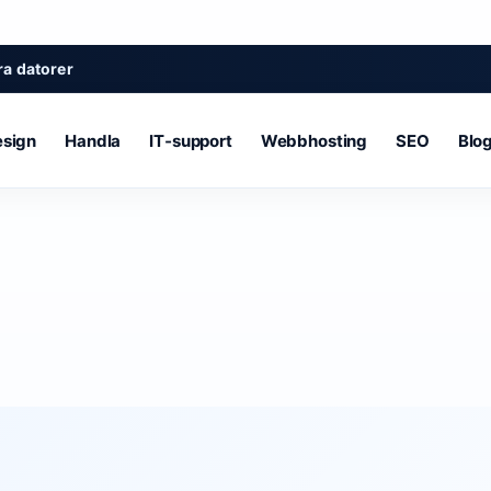
a datorer
sign
Handla
IT‑support
Webbhosting
SEO
Blo