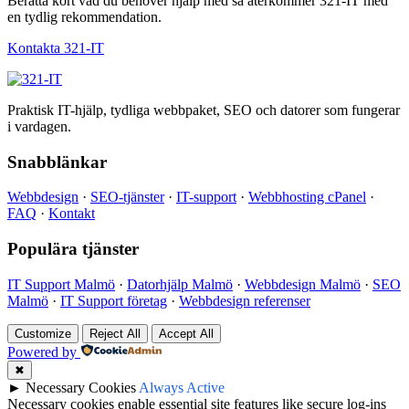
Berätta kort vad du behöver hjälp med så återkommer 321-IT med
en tydlig rekommendation.
Kontakta 321-IT
Praktisk IT-hjälp, tydliga webbpaket, SEO och datorer som fungerar
i vardagen.
Snabblänkar
Webbdesign
·
SEO-tjänster
·
IT-support
·
Webbhosting cPanel
·
FAQ
·
Kontakt
Populära tjänster
IT Support Malmö
·
Datorhjälp Malmö
·
Webbdesign Malmö
·
SEO
Malmö
·
IT Support företag
·
Webbdesign referenser
Customize
Reject All
Accept All
Powered by
✖
►
Necessary Cookies
Always Active
Necessary cookies enable essential site features like secure log-ins