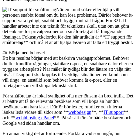
När en kund söker efter hjälp vill
personen snabbt förstå om du kan lösa problemet. Därför behöver it-
support vara tydligt, snabbt och byggt runt rätt frågor. För 321-IT
handlar arbetet inte om teknik för teknikens skull, utan om att göra
det enklare för privatpersoner och småföretag att få fungerande
lösningar. Fokusnyckelordet för den här artikeln är **IT support för
småföretag** och målet är att hjälpa läsaren att fatta ett tryggt beslut.
## Börja med behovet
Ett bra resultat börjar med att beskriva vardagsproblemet. Behöver
du fler kundförfrågningar, stabilare e-post, en snabbare dator eller en
tryggare arbetsplats? När målet är tydligt blir det lättare att välja rätt
nivå. IT-support ska kopplas till verkliga situationer: en kund som
vill ringa, en anställd som behöver komma åt e-post, eller en
företagare som vill slippa tekniskt strul.
För småföretag är lokal synlighet ofta mer lönsam än bred trafik. Det
är bättre att få tio relevanta besökare som vill köpa än hundra
besökare som bara läser. Därför bör texter, rubriker och interna
länkar leda vidare till sidor som **
webbdesign
**, **
IT-support
**
och **
webbhosting cPanel
**. På så sätt förstår både besökaren och
Google vad sidan handlar om.
En annan viktig del är förtroende. Förklara vad som ingår, hur