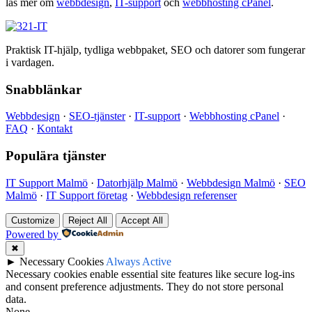
läs mer om
webbdesign
,
IT-support
och
webbhosting cPanel
.
Praktisk IT-hjälp, tydliga webbpaket, SEO och datorer som fungerar
i vardagen.
Snabblänkar
Webbdesign
·
SEO-tjänster
·
IT-support
·
Webbhosting cPanel
·
FAQ
·
Kontakt
Populära tjänster
IT Support Malmö
·
Datorhjälp Malmö
·
Webbdesign Malmö
·
SEO
Malmö
·
IT Support företag
·
Webbdesign referenser
Customize
Reject All
Accept All
Powered by
✖
►
Necessary Cookies
Always Active
Necessary cookies enable essential site features like secure log-ins
and consent preference adjustments. They do not store personal
data.
None