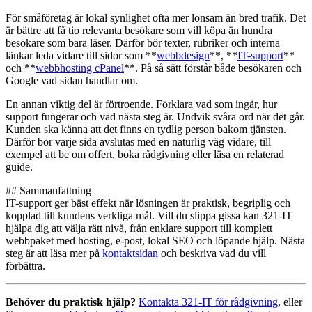
För småföretag är lokal synlighet ofta mer lönsam än bred trafik. Det
är bättre att få tio relevanta besökare som vill köpa än hundra
besökare som bara läser. Därför bör texter, rubriker och interna
länkar leda vidare till sidor som **
webbdesign
**, **
IT-support
**
och **
webbhosting cPanel
**. På så sätt förstår både besökaren och
Google vad sidan handlar om.
En annan viktig del är förtroende. Förklara vad som ingår, hur
support fungerar och vad nästa steg är. Undvik svåra ord när det går.
Kunden ska känna att det finns en tydlig person bakom tjänsten.
Därför bör varje sida avslutas med en naturlig väg vidare, till
exempel att be om offert, boka rådgivning eller läsa en relaterad
guide.
## Sammanfattning
IT-support ger bäst effekt när lösningen är praktisk, begriplig och
kopplad till kundens verkliga mål. Vill du slippa gissa kan 321-IT
hjälpa dig att välja rätt nivå, från enklare support till komplett
webbpaket med hosting, e-post, lokal SEO och löpande hjälp. Nästa
steg är att läsa mer på
kontaktsidan
och beskriva vad du vill
förbättra.
Behöver du praktisk hjälp?
Kontakta 321-IT för rådgivning
, eller