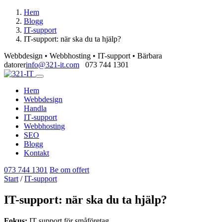
Hem
Blogg
IT-support
IT-support: när ska du ta hjälp?
Webbdesign • Webbhosting • IT-support • Bärbara
datorer
info@321-it.com
073 744 1301
Hem
Webbdesign
Handla
IT‑support
Webbhosting
SEO
Blogg
Kontakt
073 744 1301
Be om offert
Start
/
IT-support
IT-support: när ska du ta hjälp?
Fokus:
IT support för småföretag