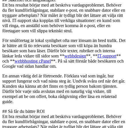
Ett bra resultat börjar med att beskriva vardagsproblemet. Behöver
du fler kundförfrågningar, stabilare e-post, en snabbare dator eller en
tryggare arbetsplats? När målet är tydligt blir det lättare att välja rätt
nivå. IT-support ska kopplas till verkliga situationer: en kund som
vill ringa, en anställd som behöver komma åt e-post, eller en
företagare som vill slippa tekniskt strul.
För småföretag är lokal synlighet ofta mer lönsam än bred trafik. Det
är bättre att få tio relevanta besökare som vill köpa än hundra
besökare som bara läser. Därför bör texter, rubriker och interna
länkar leda vidare till sidor som **
webbdesign
**, **
IT-support
**
och **
webbhosting cPanel
**. På så sätt förstår både besökaren och
Google vad sidan handlar om.
En annan viktig del är förtroende. Förklara vad som ingår, hur
support fungerar och vad nästa steg är. Undvik svåra ord när det går.
Kunden ska känna att det finns en tydlig person bakom tjänsten.
Därför bör varje sida avslutas med en naturlig väg vidare, till
exempel att be om offert, boka rådgivning eller läsa en relaterad
guide.
## Så får du bättre ROI
Ett bra resultat börjar med att beskriva vardagsproblemet. Behöver
du fler kundförfrågningar, stabilare e-post, en snabbare dator eller en
tryggare arbetsplats? När målet är tydligt blir det lättare att välja rätt