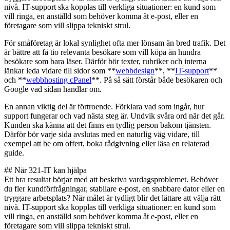
nivå. IT-support ska kopplas till verkliga situationer: en kund som
vill ringa, en anställd som behöver komma åt e-post, eller en
företagare som vill slippa tekniskt strul.
För småföretag är lokal synlighet ofta mer lönsam än bred trafik. Det
är bättre att få tio relevanta besökare som vill köpa än hundra
besökare som bara läser. Därför bör texter, rubriker och interna
länkar leda vidare till sidor som **
webbdesign
**, **
IT-support
**
och **
webbhosting cPanel
**. På så sätt förstår både besökaren och
Google vad sidan handlar om.
En annan viktig del är förtroende. Förklara vad som ingår, hur
support fungerar och vad nästa steg är. Undvik svåra ord när det går.
Kunden ska känna att det finns en tydlig person bakom tjänsten.
Därför bör varje sida avslutas med en naturlig väg vidare, till
exempel att be om offert, boka rådgivning eller läsa en relaterad
guide.
## När 321-IT kan hjälpa
Ett bra resultat börjar med att beskriva vardagsproblemet. Behöver
du fler kundförfrågningar, stabilare e-post, en snabbare dator eller en
tryggare arbetsplats? När målet är tydligt blir det lättare att välja rätt
nivå. IT-support ska kopplas till verkliga situationer: en kund som
vill ringa, en anställd som behöver komma åt e-post, eller en
företagare som vill slippa tekniskt strul.