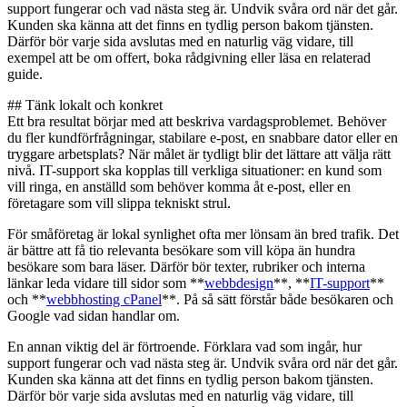
support fungerar och vad nästa steg är. Undvik svåra ord när det går.
Kunden ska känna att det finns en tydlig person bakom tjänsten.
Därför bör varje sida avslutas med en naturlig väg vidare, till
exempel att be om offert, boka rådgivning eller läsa en relaterad
guide.
## Tänk lokalt och konkret
Ett bra resultat börjar med att beskriva vardagsproblemet. Behöver
du fler kundförfrågningar, stabilare e-post, en snabbare dator eller en
tryggare arbetsplats? När målet är tydligt blir det lättare att välja rätt
nivå. IT-support ska kopplas till verkliga situationer: en kund som
vill ringa, en anställd som behöver komma åt e-post, eller en
företagare som vill slippa tekniskt strul.
För småföretag är lokal synlighet ofta mer lönsam än bred trafik. Det
är bättre att få tio relevanta besökare som vill köpa än hundra
besökare som bara läser. Därför bör texter, rubriker och interna
länkar leda vidare till sidor som **
webbdesign
**, **
IT-support
**
och **
webbhosting cPanel
**. På så sätt förstår både besökaren och
Google vad sidan handlar om.
En annan viktig del är förtroende. Förklara vad som ingår, hur
support fungerar och vad nästa steg är. Undvik svåra ord när det går.
Kunden ska känna att det finns en tydlig person bakom tjänsten.
Därför bör varje sida avslutas med en naturlig väg vidare, till