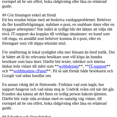
exempel att be om offert, boka rådgivning eller läsa en relaterad
guide.
## Gör lösningen enkel att förstå
Ett bra resultat börjar med att beskriva vardagsproblemet. Behöver
du fler kundförfrågningar, stabilare e-post, en snabbare dator eller en
tryggare arbetsplats? När målet är tydligt blir det lättare att välja rätt
nivå. IT-support ska kopplas till verkliga situationer: en kund som
vill ringa, en anställd som behöver komma åt e-post, eller en
företagare som vill slippa tekniskt strul.
För småföretag är lokal synlighet ofta mer lönsam än bred trafik. Det
är bättre att få tio relevanta besökare som vill köpa än hundra
besökare som bara läser. Därför bör texter, rubriker och interna
länkar leda vidare till sidor som **
webbdesign
**, **
IT-support
**
och **
webbhosting cPanel
**. På så sätt förstår både besökaren och
Google vad sidan handlar om.
En annan viktig del är förtroende. Förklara vad som ingår, hur
support fungerar och vad nästa steg är. Undvik svåra ord när det går.
Kunden ska känna att det finns en tydlig person bakom tjänsten.
Därför bör varje sida avslutas med en naturlig väg vidare, till
exempel att be om offert, boka rådgivning eller läsa en relaterad
guide.
## Säkerhet och långsiktighet