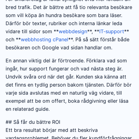
bred trafik. Det är bättre att få tio relevanta besökare
som vill köpa än hundra besökare som bara läser.
Därför bör texter, rubriker och interna länkar leda
vidare till sidor som **
webbdesign
**, **
IT-support
**
och **
webbhosting cPanel
**. På så sätt förstår både
besökaren och Google vad sidan handlar om.
En annan viktig del är förtroende. Förklara vad som
ingår, hur support fungerar och vad nästa steg är.
Undvik svåra ord när det går. Kunden ska känna att
det finns en tydlig person bakom tjänsten. Därför bör
varje sida avslutas med en naturlig väg vidare, till
exempel att be om offert, boka rådgivning eller läsa
en relaterad guide.
## Så får du bättre ROI
Ett bra resultat börjar med att beskriva
vardagsproblemet. Behöver du fler kundförfrågningar,