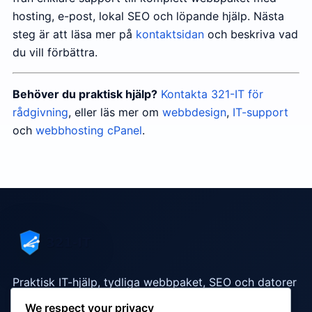
hosting, e-post, lokal SEO och löpande hjälp. Nästa
steg är att läsa mer på
kontaktsidan
och beskriva vad
du vill förbättra.
Behöver du praktisk hjälp?
Kontakta 321-IT för
rådgivning
, eller läs mer om
webbdesign
,
IT-support
och
webbhosting cPanel
.
Praktisk IT-hjälp, tydliga webbpaket, SEO och datorer
som fungerar i vardagen.
We respect your privacy