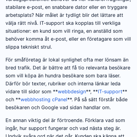
stabilare e-post, en snabbare dator eller en tryggare
arbetsplats? När målet är tydligt blir det lättare att
välja rätt nivå. IT-support ska kopplas till verkliga
situationer: en kund som vill ringa, en anställd som
behöver komma åt e-post, eller en företagare som vill
slippa tekniskt strul.
För småföretag är lokal synlighet ofta mer lönsam än
bred trafik. Det är bättre att få tio relevanta besökare
som vill köpa än hundra besökare som bara läser.
Därför bör texter, rubriker och interna länkar leda
vidare till sidor som **
webbdesign
**, **
IT-support
**
och **
webbhosting cPanel
**. På så sätt förstår både
besökaren och Google vad sidan handlar om.
En annan viktig del är förtroende. Förklara vad som
ingår, hur support fungerar och vad nästa steg är.
Undvik svåra ord när det går. Kunden ska känna att