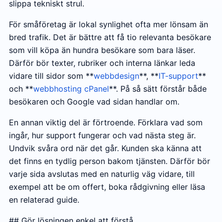
slippa tekniskt strul.
För småföretag är lokal synlighet ofta mer lönsam än
bred trafik. Det är bättre att få tio relevanta besökare
som vill köpa än hundra besökare som bara läser.
Därför bör texter, rubriker och interna länkar leda
vidare till sidor som **
webbdesign
**, **
IT-support
**
och **
webbhosting cPanel
**. På så sätt förstår både
besökaren och Google vad sidan handlar om.
En annan viktig del är förtroende. Förklara vad som
ingår, hur support fungerar och vad nästa steg är.
Undvik svåra ord när det går. Kunden ska känna att
det finns en tydlig person bakom tjänsten. Därför bör
varje sida avslutas med en naturlig väg vidare, till
exempel att be om offert, boka rådgivning eller läsa
en relaterad guide.
## Gör lösningen enkel att förstå