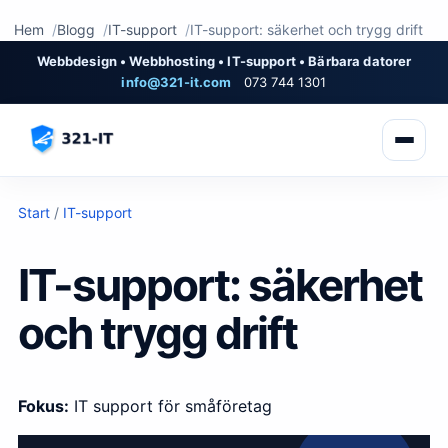
Hem
Blogg
IT-support
IT-support: säkerhet och trygg drift
Webbdesign • Webbhosting • IT-support • Bärbara datorer
info@321-it.com
073 744 1301
Start
/
IT-support
IT-support: säkerhet
och trygg drift
Fokus:
IT support för småföretag