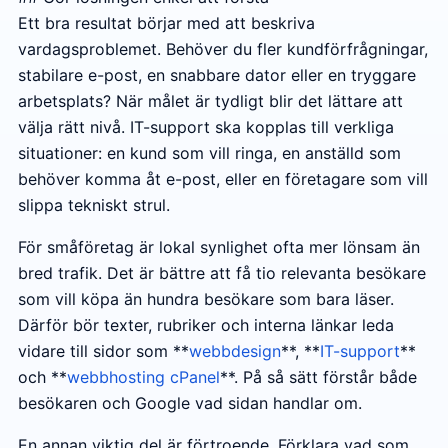
Ett bra resultat börjar med att beskriva
vardagsproblemet. Behöver du fler kundförfrågningar,
stabilare e-post, en snabbare dator eller en tryggare
arbetsplats? När målet är tydligt blir det lättare att
välja rätt nivå. IT-support ska kopplas till verkliga
situationer: en kund som vill ringa, en anställd som
behöver komma åt e-post, eller en företagare som vill
slippa tekniskt strul.
För småföretag är lokal synlighet ofta mer lönsam än
bred trafik. Det är bättre att få tio relevanta besökare
som vill köpa än hundra besökare som bara läser.
Därför bör texter, rubriker och interna länkar leda
vidare till sidor som **
webbdesign
**, **
IT-support
**
och **
webbhosting cPanel
**. På så sätt förstår både
besökaren och Google vad sidan handlar om.
En annan viktig del är förtroende. Förklara vad som