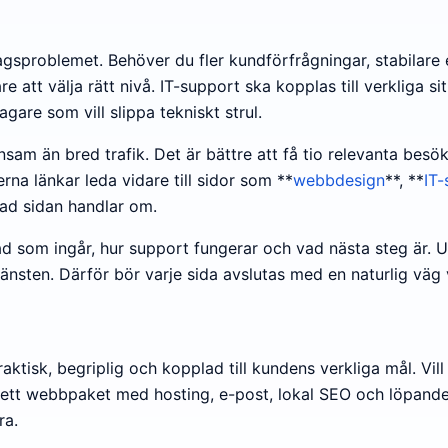
agsproblemet. Behöver du fler kundförfrågningar, stabilare 
re att välja rätt nivå. IT-support ska kopplas till verkliga si
are som vill slippa tekniskt strul.
önsam än bred trafik. Det är bättre att få tio relevanta be
erna länkar leda vidare till sidor som **
webbdesign
**, **
IT-
ad sidan handlar om.
vad som ingår, hur support fungerar och vad nästa steg är. 
änsten. Därför bör varje sida avslutas med en naturlig väg v
aktisk, begriplig och kopplad till kundens verkliga mål. Vill
mplett webbpaket med hosting, e-post, lokal SEO och löpande
ra.