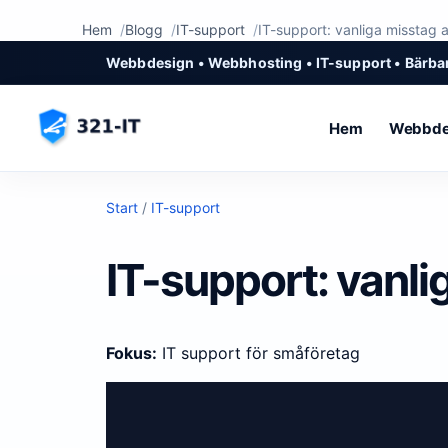
Hem
Blogg
IT-support
IT-support: vanliga misstag 
Webbdesign • Webbhosting • IT-support • Bärbar
Hem
Webbde
Start
/
IT-support
IT-support: vanli
Fokus:
IT support för småföretag