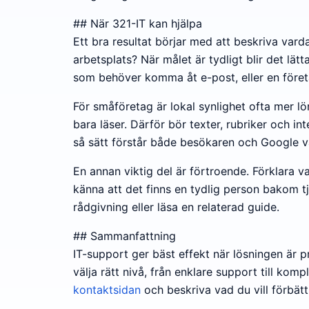
## När 321-IT kan hjälpa
Ett bra resultat börjar med att beskriva vard
arbetsplats? När målet är tydligt blir det lätta
som behöver komma åt e-post, eller en företag
För småföretag är lokal synlighet ofta mer l
bara läser. Därför bör texter, rubriker och int
så sätt förstår både besökaren och Google v
En annan viktig del är förtroende. Förklara 
känna att det finns en tydlig person bakom tj
rådgivning eller läsa en relaterad guide.
## Sammanfattning
IT-support ger bäst effekt när lösningen är pr
välja rätt nivå, från enklare support till ko
kontaktsidan
och beskriva vad du vill förbätt