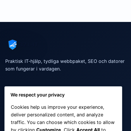
Praktisk IT-hjälp, tydliga webbpaket, SEO och datorer
som fungerar i vardagen.
Snabblänkar
We respect your privacy
Webbdesign
·
SEO-tjänster
·
IT-support
·
Cookies help us improve your experience,
Webbhosting cPanel
·
FAQ
·
Kontakt
deliver personalized content, and analyze
traffic. You can choose which cookies to allow
by clicking
Customize
. Click
Accept All
to