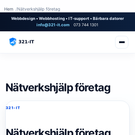
Hem
Nätverkshjälp företag
Webbdesign • Webbhosting • IT-support • Bärbara datorer
info@321-it.com
073 744 1301
Nätverkshjälp företag
321-IT
Nätverkshjälp företag