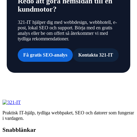
Redo att göra hemsidan till en
kundmotor?
321-IT hjälper dig med webbdesign, webbhotell, e-
post, lokal SEO och support. Börja med en gratis
analys eller be om offert så återkommer vi med
tydliga rekommendationer.
Få gratis SEO-analys
Kontakta 321-IT
Praktisk IT-hjälp, tydliga webbpaket, SEO och datorer som fungerar
i vardagen.
Snabblänkar