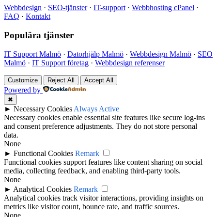
Webbdesign
·
SEO-tjänster
·
IT-support
·
Webbhosting cPanel
·
FAQ
·
Kontakt
Populära tjänster
IT Support Malmö
·
Datorhjälp Malmö
·
Webbdesign Malmö
·
SEO
Malmö
·
IT Support företag
·
Webbdesign referenser
Customize
Reject All
Accept All
Powered by
✖
►
Necessary Cookies
Always Active
Necessary cookies enable essential site features like secure log-ins
and consent preference adjustments. They do not store personal
data.
None
►
Functional Cookies
Remark
Functional cookies support features like content sharing on social
media, collecting feedback, and enabling third-party tools.
None
►
Analytical Cookies
Remark
Analytical cookies track visitor interactions, providing insights on
metrics like visitor count, bounce rate, and traffic sources.
None