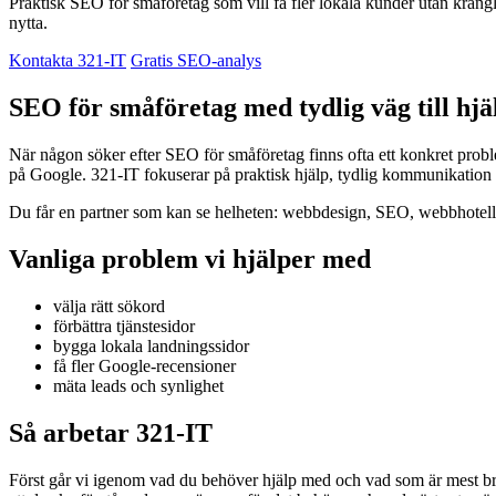
Praktisk SEO för småföretag som vill få fler lokala kunder utan krångl
nytta.
Kontakta 321-IT
Gratis SEO-analys
SEO för småföretag med tydlig väg till hjä
När någon söker efter SEO för småföretag finns ofta ett konkret prob
på Google. 321-IT fokuserar på praktisk hjälp, tydlig kommunikation 
Du får en partner som kan se helheten: webbdesign, SEO, webbhotell, 
Vanliga problem vi hjälper med
välja rätt sökord
förbättra tjänstesidor
bygga lokala landningssidor
få fler Google-recensioner
mäta leads och synlighet
Så arbetar 321-IT
Först går vi igenom vad du behöver hjälp med och vad som är mest brå