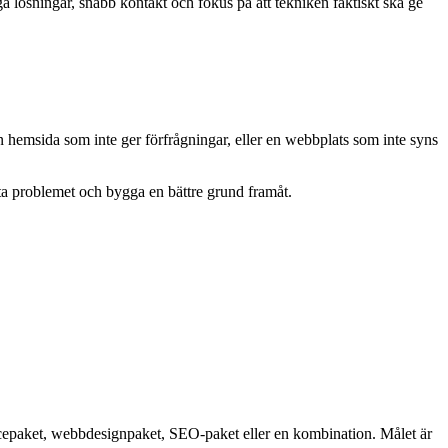
a lösningar, snabb kontakt och fokus på att tekniken faktiskt ska ge
 hemsida som inte ger förfrågningar, eller en webbplats som inte syns
ta problemet och bygga en bättre grund framåt.
icepaket, webbdesignpaket, SEO-paket eller en kombination. Målet är