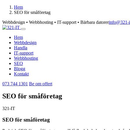
Hem
SEO för småföretag
Webbdesign • Webbhosting • IT-support • Bärbara datorer
info@321-i
Hem
Webbdesign
Handla
IT‑support
Webbhosting
SEO
Blogg
Kontakt
073 744 1301
Be om offert
SEO för småföretag
321-IT
SEO för småföretag