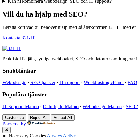
Kan ni kombinera webbdesign, SEO och IT-support?
Vill du ha hjälp med SEO?
Berätta kort vad du behöver hjälp med så återkommer 321-IT med en
Kontakta 321-IT
Praktisk IT-hjälp, tydliga webbpaket, SEO och datorer som fungerar i
Snabblänkar
Webbdesign
·
SEO-tjänster
·
IT-support
·
Webbhosting cPanel
·
FAQ
Populära tjänster
IT Support Malmö
·
Datorhjälp Malmö
·
Webbdesign Malmö
·
SEO 
Customize
Reject All
Accept All
Powered by
✖
►
Necessary Cookies
Always Active