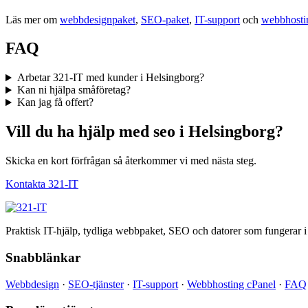
Läs mer om
webbdesignpaket
,
SEO-paket
,
IT-support
och
webbhosti
FAQ
Arbetar 321-IT med kunder i Helsingborg?
Kan ni hjälpa småföretag?
Kan jag få offert?
Vill du ha hjälp med seo i Helsingborg?
Skicka en kort förfrågan så återkommer vi med nästa steg.
Kontakta 321-IT
Praktisk IT-hjälp, tydliga webbpaket, SEO och datorer som fungerar i
Snabblänkar
Webbdesign
·
SEO-tjänster
·
IT-support
·
Webbhosting cPanel
·
FAQ