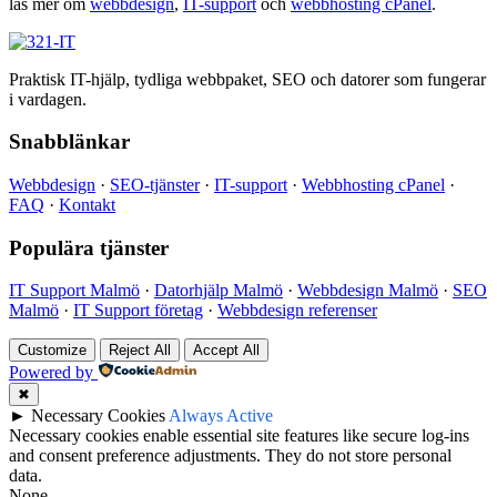
läs mer om
webbdesign
,
IT-support
och
webbhosting cPanel
.
Praktisk IT-hjälp, tydliga webbpaket, SEO och datorer som fungerar
i vardagen.
Snabblänkar
Webbdesign
·
SEO-tjänster
·
IT-support
·
Webbhosting cPanel
·
FAQ
·
Kontakt
Populära tjänster
IT Support Malmö
·
Datorhjälp Malmö
·
Webbdesign Malmö
·
SEO
Malmö
·
IT Support företag
·
Webbdesign referenser
Customize
Reject All
Accept All
Powered by
✖
►
Necessary Cookies
Always Active
Necessary cookies enable essential site features like secure log-ins
and consent preference adjustments. They do not store personal
data.
None