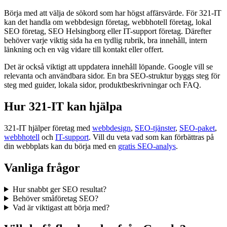
Börja med att välja de sökord som har högst affärsvärde. För 321-IT
kan det handla om webbdesign företag, webbhotell företag, lokal
SEO företag, SEO Helsingborg eller IT-support företag. Därefter
behöver varje viktig sida ha en tydlig rubrik, bra innehåll, intern
länkning och en väg vidare till kontakt eller offert.
Det är också viktigt att uppdatera innehåll löpande. Google vill se
relevanta och användbara sidor. En bra SEO-struktur byggs steg för
steg med guider, lokala sidor, produktbeskrivningar och FAQ.
Hur 321-IT kan hjälpa
321-IT hjälper företag med
webbdesign
,
SEO-tjänster
,
SEO-paket
,
webbhotell
och
IT-support
. Vill du veta vad som kan förbättras på
din webbplats kan du börja med en
gratis SEO-analys
.
Vanliga frågor
Hur snabbt ger SEO resultat?
Behöver småföretag SEO?
Vad är viktigast att börja med?