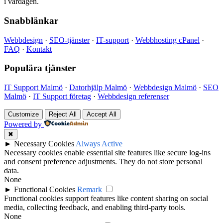
i vardagen.
Snabblänkar
Webbdesign
·
SEO-tjänster
·
IT-support
·
Webbhosting cPanel
·
FAQ
·
Kontakt
Populära tjänster
IT Support Malmö
·
Datorhjälp Malmö
·
Webbdesign Malmö
·
SEO
Malmö
·
IT Support företag
·
Webbdesign referenser
Customize
Reject All
Accept All
Powered by
✖
►
Necessary Cookies
Always Active
Necessary cookies enable essential site features like secure log-ins
and consent preference adjustments. They do not store personal
data.
None
►
Functional Cookies
Remark
Functional cookies support features like content sharing on social
media, collecting feedback, and enabling third-party tools.
None