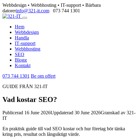
Webbdesign • Webbhosting • IT-support • Bärbara
datorer
info@321-it.com
073 744 1301
Hem
Webbdesign
Handla
IT‑support
Webbhosting
SEO
Blogg
Kontakt
073 744 1301
Be om offert
GUIDE FRÅN 321-IT
Vad kostar SEO?
Publicerad 16 June 2026
Uppdaterad 30 June 2026
Granskad av 321-
IT
En praktisk guide till vad SEO kostar och hur företag bör tänka
kring pris, resultat och långsiktigt värde.