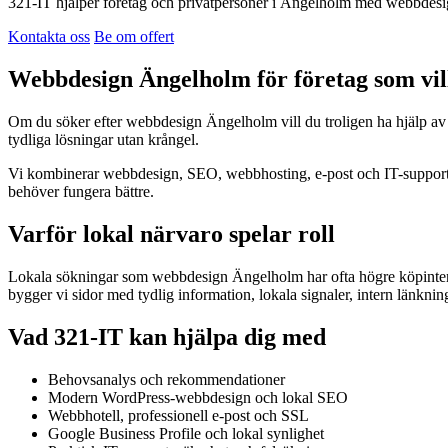
321-IT hjälper företag och privatpersoner i Ängelholm med webbdesign
Kontakta oss
Be om offert
Webbdesign Ängelholm för företag som vill
Om du söker efter webbdesign Ängelholm vill du troligen ha hjälp av 
tydliga lösningar utan krångel.
Vi kombinerar webbdesign, SEO, webbhosting, e-post och IT-support. De
behöver fungera bättre.
Varför lokal närvaro spelar roll
Lokala sökningar som webbdesign Ängelholm har ofta högre köpintentio
bygger vi sidor med tydlig information, lokala signaler, intern länknin
Vad 321-IT kan hjälpa dig med
Behovsanalys och rekommendationer
Modern WordPress-webbdesign och lokal SEO
Webbhotell, professionell e-post och SSL
Google Business Profile och lokal synlighet