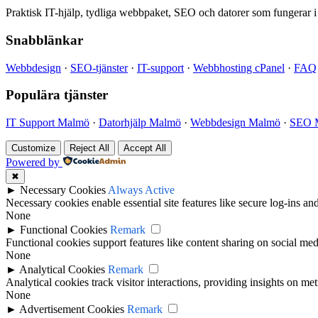
Praktisk IT-hjälp, tydliga webbpaket, SEO och datorer som fungerar i
Snabblänkar
Webbdesign
·
SEO-tjänster
·
IT-support
·
Webbhosting cPanel
·
FAQ
Populära tjänster
IT Support Malmö
·
Datorhjälp Malmö
·
Webbdesign Malmö
·
SEO 
Customize
Reject All
Accept All
Powered by
✖
►
Necessary Cookies
Always Active
Necessary cookies enable essential site features like secure log-ins a
None
►
Functional Cookies
Remark
Functional cookies support features like content sharing on social medi
None
►
Analytical Cookies
Remark
Analytical cookies track visitor interactions, providing insights on metr
None
►
Advertisement Cookies
Remark