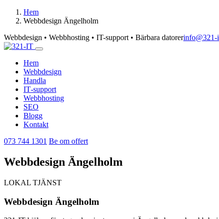
Hem
Webbdesign Ängelholm
Webbdesign • Webbhosting • IT-support • Bärbara datorer
info@321-i
Hem
Webbdesign
Handla
IT‑support
Webbhosting
SEO
Blogg
Kontakt
073 744 1301
Be om offert
Webbdesign Ängelholm
LOKAL TJÄNST
Webbdesign Ängelholm