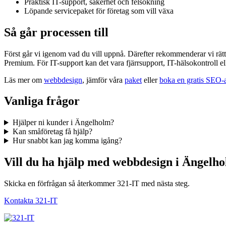
Praktisk IT-support, säkerhet och felsökning
Löpande servicepaket för företag som vill växa
Så går processen till
Först går vi igenom vad du vill uppnå. Därefter rekommenderar vi rä
Premium. För IT-support kan det vara fjärrsupport, IT-hälsokontroll el
Läs mer om
webbdesign
, jämför våra
paket
eller
boka en gratis SEO-
Vanliga frågor
Hjälper ni kunder i Ängelholm?
Kan småföretag få hjälp?
Hur snabbt kan jag komma igång?
Vill du ha hjälp med webbdesign i Ängelh
Skicka en förfrågan så återkommer 321-IT med nästa steg.
Kontakta 321-IT