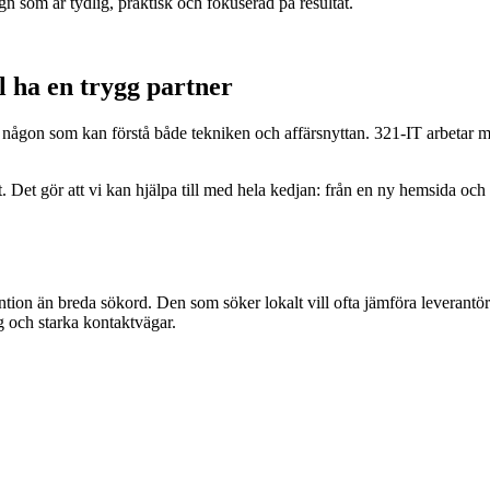
 som är tydlig, praktisk och fokuserad på resultat.
 ha en trygg partner
någon som kan förstå både tekniken och affärsnyttan. 321-IT arbetar m
t gör att vi kan hjälpa till med hela kedjan: från en ny hemsida och bä
n än breda sökord. Den som söker lokalt vill ofta jämföra leverantöre
g och starka kontaktvägar.