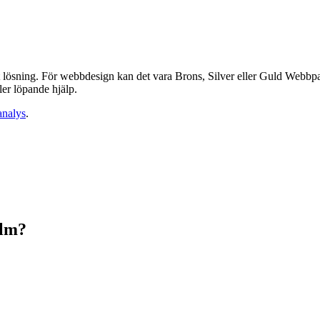
tt lösning. För webbdesign kan det vara Brons, Silver eller Guld Web
ler löpande hjälp.
analys
.
olm?