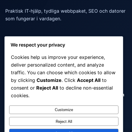
Praktisk IT-hjälp, tydliga webbpaket, SEO och datorer
som fungerar i vardagen.
Snabblänkar
We respect your privacy
Webbdesign
·
SEO-tjänster
·
IT-support
·
Cookies help us improve your experience,
Webbhosting cPanel
·
FAQ
·
Kontakt
deliver personalized content, and analyze
traffic. You can choose which cookies to allow
by clicking
Customize
. Click
Accept All
to
Populära tjänster
consent or
Reject All
to decline non-essential
IT Support Malmö
·
Datorhjälp Malmö
·
Webbdesign
cookies.
Malmö
·
SEO Malmö
·
IT Support företag
·
Webbdesign referenser
Customize
Reject All