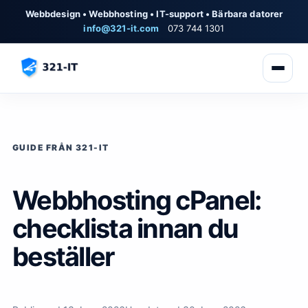
Webbdesign • Webbhosting • IT-support • Bärbara datorer
info@321-it.com
073 744 1301
GUIDE FRÅN 321-IT
Webbhosting cPanel:
checklista innan du
beställer