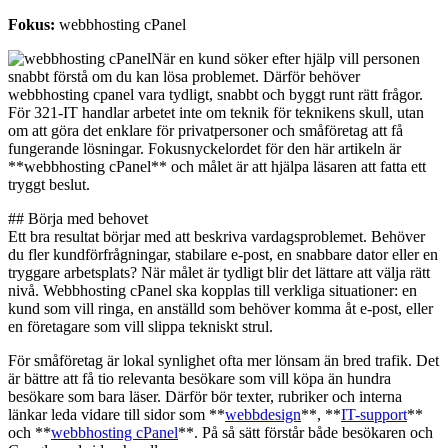
Fokus:
webbhosting cPanel
När en kund söker efter hjälp vill personen
snabbt förstå om du kan lösa problemet. Därför behöver
webbhosting cpanel vara tydligt, snabbt och byggt runt rätt frågor.
För 321-IT handlar arbetet inte om teknik för teknikens skull, utan
om att göra det enklare för privatpersoner och småföretag att få
fungerande lösningar. Fokusnyckelordet för den här artikeln är
**webbhosting cPanel** och målet är att hjälpa läsaren att fatta ett
tryggt beslut.
## Börja med behovet
Ett bra resultat börjar med att beskriva vardagsproblemet. Behöver
du fler kundförfrågningar, stabilare e-post, en snabbare dator eller en
tryggare arbetsplats? När målet är tydligt blir det lättare att välja rätt
nivå. Webbhosting cPanel ska kopplas till verkliga situationer: en
kund som vill ringa, en anställd som behöver komma åt e-post, eller
en företagare som vill slippa tekniskt strul.
För småföretag är lokal synlighet ofta mer lönsam än bred trafik. Det
är bättre att få tio relevanta besökare som vill köpa än hundra
besökare som bara läser. Därför bör texter, rubriker och interna
länkar leda vidare till sidor som **
webbdesign
**, **
IT-support
**
och **
webbhosting cPanel
**. På så sätt förstår både besökaren och