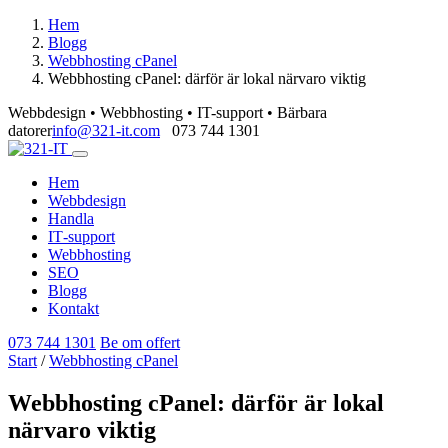
Hem
Blogg
Webbhosting cPanel
Webbhosting cPanel: därför är lokal närvaro viktig
Webbdesign • Webbhosting • IT-support • Bärbara
datorer
info@321-it.com
073 744 1301
Hem
Webbdesign
Handla
IT‑support
Webbhosting
SEO
Blogg
Kontakt
073 744 1301
Be om offert
Start
/
Webbhosting cPanel
Webbhosting cPanel: därför är lokal
närvaro viktig