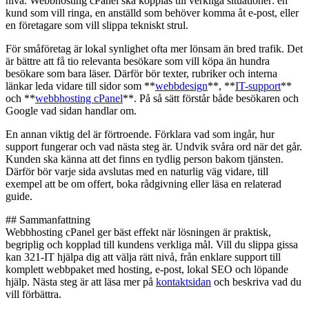
nivå. Webbhosting cPanel ska kopplas till verkliga situationer: en
kund som vill ringa, en anställd som behöver komma åt e-post, eller
en företagare som vill slippa tekniskt strul.
För småföretag är lokal synlighet ofta mer lönsam än bred trafik. Det
är bättre att få tio relevanta besökare som vill köpa än hundra
besökare som bara läser. Därför bör texter, rubriker och interna
länkar leda vidare till sidor som **
webbdesign
**, **
IT-support
**
och **
webbhosting cPanel
**. På så sätt förstår både besökaren och
Google vad sidan handlar om.
En annan viktig del är förtroende. Förklara vad som ingår, hur
support fungerar och vad nästa steg är. Undvik svåra ord när det går.
Kunden ska känna att det finns en tydlig person bakom tjänsten.
Därför bör varje sida avslutas med en naturlig väg vidare, till
exempel att be om offert, boka rådgivning eller läsa en relaterad
guide.
## Sammanfattning
Webbhosting cPanel ger bäst effekt när lösningen är praktisk,
begriplig och kopplad till kundens verkliga mål. Vill du slippa gissa
kan 321-IT hjälpa dig att välja rätt nivå, från enklare support till
komplett webbpaket med hosting, e-post, lokal SEO och löpande
hjälp. Nästa steg är att läsa mer på
kontaktsidan
och beskriva vad du
vill förbättra.