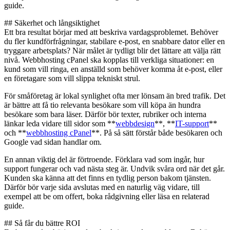
guide.
## Säkerhet och långsiktighet
Ett bra resultat börjar med att beskriva vardagsproblemet. Behöver
du fler kundförfrågningar, stabilare e-post, en snabbare dator eller en
tryggare arbetsplats? När målet är tydligt blir det lättare att välja rätt
nivå. Webbhosting cPanel ska kopplas till verkliga situationer: en
kund som vill ringa, en anställd som behöver komma åt e-post, eller
en företagare som vill slippa tekniskt strul.
För småföretag är lokal synlighet ofta mer lönsam än bred trafik. Det
är bättre att få tio relevanta besökare som vill köpa än hundra
besökare som bara läser. Därför bör texter, rubriker och interna
länkar leda vidare till sidor som **
webbdesign
**, **
IT-support
**
och **
webbhosting cPanel
**. På så sätt förstår både besökaren och
Google vad sidan handlar om.
En annan viktig del är förtroende. Förklara vad som ingår, hur
support fungerar och vad nästa steg är. Undvik svåra ord när det går.
Kunden ska känna att det finns en tydlig person bakom tjänsten.
Därför bör varje sida avslutas med en naturlig väg vidare, till
exempel att be om offert, boka rådgivning eller läsa en relaterad
guide.
## Så får du bättre ROI