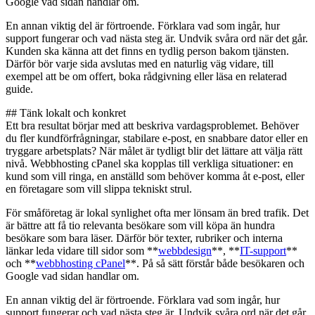
Google vad sidan handlar om.
En annan viktig del är förtroende. Förklara vad som ingår, hur
support fungerar och vad nästa steg är. Undvik svåra ord när det går.
Kunden ska känna att det finns en tydlig person bakom tjänsten.
Därför bör varje sida avslutas med en naturlig väg vidare, till
exempel att be om offert, boka rådgivning eller läsa en relaterad
guide.
## Tänk lokalt och konkret
Ett bra resultat börjar med att beskriva vardagsproblemet. Behöver
du fler kundförfrågningar, stabilare e-post, en snabbare dator eller en
tryggare arbetsplats? När målet är tydligt blir det lättare att välja rätt
nivå. Webbhosting cPanel ska kopplas till verkliga situationer: en
kund som vill ringa, en anställd som behöver komma åt e-post, eller
en företagare som vill slippa tekniskt strul.
För småföretag är lokal synlighet ofta mer lönsam än bred trafik. Det
är bättre att få tio relevanta besökare som vill köpa än hundra
besökare som bara läser. Därför bör texter, rubriker och interna
länkar leda vidare till sidor som **
webbdesign
**, **
IT-support
**
och **
webbhosting cPanel
**. På så sätt förstår både besökaren och
Google vad sidan handlar om.
En annan viktig del är förtroende. Förklara vad som ingår, hur
support fungerar och vad nästa steg är. Undvik svåra ord när det går.