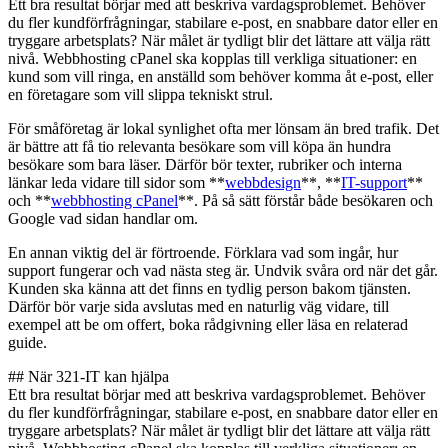
Ett bra resultat börjar med att beskriva vardagsproblemet. Behöver
du fler kundförfrågningar, stabilare e-post, en snabbare dator eller en
tryggare arbetsplats? När målet är tydligt blir det lättare att välja rätt
nivå. Webbhosting cPanel ska kopplas till verkliga situationer: en
kund som vill ringa, en anställd som behöver komma åt e-post, eller
en företagare som vill slippa tekniskt strul.
För småföretag är lokal synlighet ofta mer lönsam än bred trafik. Det
är bättre att få tio relevanta besökare som vill köpa än hundra
besökare som bara läser. Därför bör texter, rubriker och interna
länkar leda vidare till sidor som **
webbdesign
**, **
IT-support
**
och **
webbhosting cPanel
**. På så sätt förstår både besökaren och
Google vad sidan handlar om.
En annan viktig del är förtroende. Förklara vad som ingår, hur
support fungerar och vad nästa steg är. Undvik svåra ord när det går.
Kunden ska känna att det finns en tydlig person bakom tjänsten.
Därför bör varje sida avslutas med en naturlig väg vidare, till
exempel att be om offert, boka rådgivning eller läsa en relaterad
guide.
## När 321-IT kan hjälpa
Ett bra resultat börjar med att beskriva vardagsproblemet. Behöver
du fler kundförfrågningar, stabilare e-post, en snabbare dator eller en
tryggare arbetsplats? När målet är tydligt blir det lättare att välja rätt