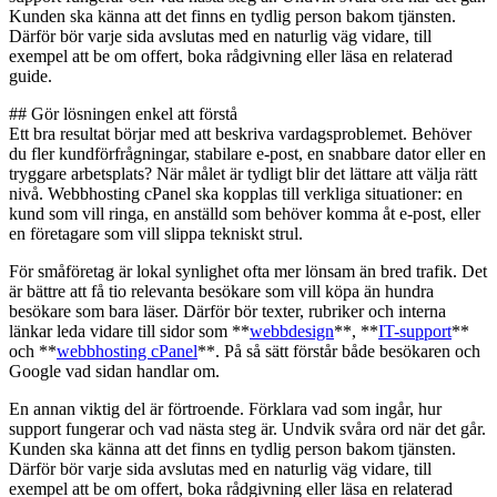
Kunden ska känna att det finns en tydlig person bakom tjänsten.
Därför bör varje sida avslutas med en naturlig väg vidare, till
exempel att be om offert, boka rådgivning eller läsa en relaterad
guide.
## Gör lösningen enkel att förstå
Ett bra resultat börjar med att beskriva vardagsproblemet. Behöver
du fler kundförfrågningar, stabilare e-post, en snabbare dator eller en
tryggare arbetsplats? När målet är tydligt blir det lättare att välja rätt
nivå. Webbhosting cPanel ska kopplas till verkliga situationer: en
kund som vill ringa, en anställd som behöver komma åt e-post, eller
en företagare som vill slippa tekniskt strul.
För småföretag är lokal synlighet ofta mer lönsam än bred trafik. Det
är bättre att få tio relevanta besökare som vill köpa än hundra
besökare som bara läser. Därför bör texter, rubriker och interna
länkar leda vidare till sidor som **
webbdesign
**, **
IT-support
**
och **
webbhosting cPanel
**. På så sätt förstår både besökaren och
Google vad sidan handlar om.
En annan viktig del är förtroende. Förklara vad som ingår, hur
support fungerar och vad nästa steg är. Undvik svåra ord när det går.
Kunden ska känna att det finns en tydlig person bakom tjänsten.
Därför bör varje sida avslutas med en naturlig väg vidare, till
exempel att be om offert, boka rådgivning eller läsa en relaterad