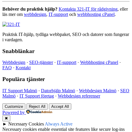
Behöver du praktisk hjälp?
Kontakta 321-IT för rådgivning
, eller
läs mer om
webbdesign
,
IT-support
och
webbhosting cPanel
.
Praktisk IT-hjälp, tydliga webbpaket, SEO och datorer som fungerar
i vardagen.
Snabblänkar
Webbdesign
·
SEO-tjänster
·
IT-support
·
Webbhosting cPanel
·
FAQ
·
Kontakt
Populära tjänster
IT Support Malmö
·
Datorhjälp Malmö
·
Webbdesign Malmö
·
SEO
Malmö
·
IT Support företag
·
Webbdesign referenser
Customize
Reject All
Accept All
Powered by
✖
►
Necessary Cookies
Always Active
Necessary cookies enable essential site features like secure log-ins