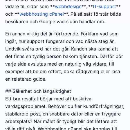
vidare till sidor som **
webbdesign
**, **
IT-support
**
och **
webbhosting cPanel
**. På så sätt förstår både
besökaren och Google vad sidan handlar om.
En annan viktig del är förtroende. Förklara vad som
ingår, hur support fungerar och vad nästa steg är.
Undvik svåra ord när det går. Kunden ska känna att
det finns en tydlig person bakom tjänsten. Därför bör
varje sida avslutas med en naturlig väg vidare, till
exempel att be om offert, boka rådgivning eller läsa
en relaterad guide.
## Säkerhet och långsiktighet
Ett bra resultat börjar med att beskriva
vardagsproblemet. Behöver du fler kundförfrågningar,
stabilare e-post, en snabbare dator eller en tryggare
arbetsplats? När målet är tydligt blir det lättare att
välja rätt nivå. Webbhosting cPanel ska kopplas till