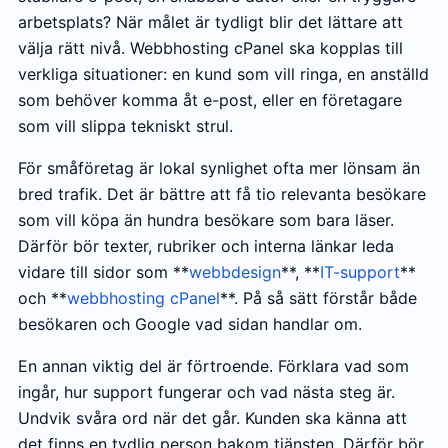
arbetsplats? När målet är tydligt blir det lättare att
välja rätt nivå. Webbhosting cPanel ska kopplas till
verkliga situationer: en kund som vill ringa, en anställd
som behöver komma åt e-post, eller en företagare
som vill slippa tekniskt strul.
För småföretag är lokal synlighet ofta mer lönsam än
bred trafik. Det är bättre att få tio relevanta besökare
som vill köpa än hundra besökare som bara läser.
Därför bör texter, rubriker och interna länkar leda
vidare till sidor som **
webbdesign
**, **
IT-support
**
och **
webbhosting cPanel
**. På så sätt förstår både
besökaren och Google vad sidan handlar om.
En annan viktig del är förtroende. Förklara vad som
ingår, hur support fungerar och vad nästa steg är.
Undvik svåra ord när det går. Kunden ska känna att
det finns en tydlig person bakom tjänsten. Därför bör