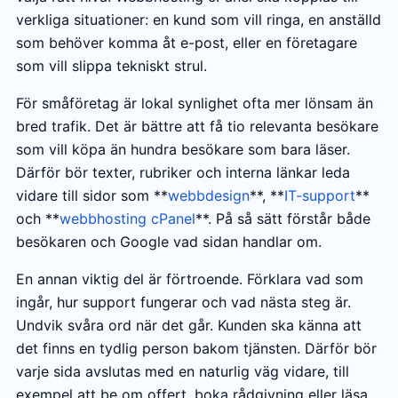
verkliga situationer: en kund som vill ringa, en anställd
som behöver komma åt e-post, eller en företagare
som vill slippa tekniskt strul.
För småföretag är lokal synlighet ofta mer lönsam än
bred trafik. Det är bättre att få tio relevanta besökare
som vill köpa än hundra besökare som bara läser.
Därför bör texter, rubriker och interna länkar leda
vidare till sidor som **
webbdesign
**, **
IT-support
**
och **
webbhosting cPanel
**. På så sätt förstår både
besökaren och Google vad sidan handlar om.
En annan viktig del är förtroende. Förklara vad som
ingår, hur support fungerar och vad nästa steg är.
Undvik svåra ord när det går. Kunden ska känna att
det finns en tydlig person bakom tjänsten. Därför bör
varje sida avslutas med en naturlig väg vidare, till
exempel att be om offert, boka rådgivning eller läsa