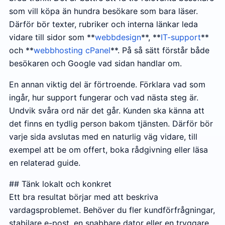
som vill köpa än hundra besökare som bara läser.
Därför bör texter, rubriker och interna länkar leda
vidare till sidor som **
webbdesign
**, **
IT-support
**
och **
webbhosting cPanel
**. På så sätt förstår både
besökaren och Google vad sidan handlar om.
En annan viktig del är förtroende. Förklara vad som
ingår, hur support fungerar och vad nästa steg är.
Undvik svåra ord när det går. Kunden ska känna att
det finns en tydlig person bakom tjänsten. Därför bör
varje sida avslutas med en naturlig väg vidare, till
exempel att be om offert, boka rådgivning eller läsa
en relaterad guide.
## Tänk lokalt och konkret
Ett bra resultat börjar med att beskriva
vardagsproblemet. Behöver du fler kundförfrågningar,
stabilare e-post, en snabbare dator eller en tryggare