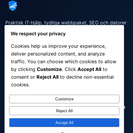
Praktisk IT-hjälp, tydliga webbpaket, SEO och datorer
som fungerar i vardagen.
We respect your privacy
Cookies help us improve your experience,
Snabblänkar
deliver personalized content, and analyze
traffic. You can choose which cookies to allow
Webbdesign
·
SEO-tjänster
·
IT-support
·
by clicking
Customize
. Click
Accept All
to
Webbhosting cPanel
·
FAQ
·
Kontakt
consent or
Reject All
to decline non-essential
cookies.
Populära tjänster
Customize
IT Support Malmö
·
Datorhjälp Malmö
·
Webbdesign
Reject All
Malmö
·
SEO Malmö
·
IT Support företag
·
Webbdesign referenser
Accept All