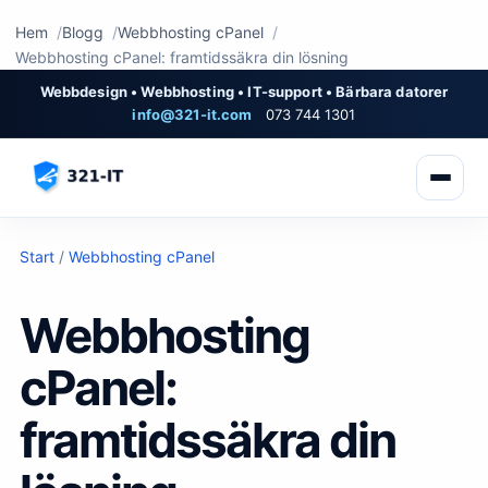
Hem
Blogg
Webbhosting cPanel
Webbhosting cPanel: framtidssäkra din lösning
Webbdesign • Webbhosting • IT-support • Bärbara datorer
info@321-it.com
073 744 1301
Start
/
Webbhosting cPanel
Webbhosting
cPanel:
framtidssäkra din