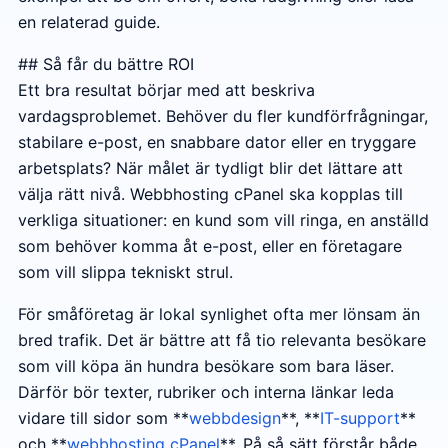
en relaterad guide.
## Så får du bättre ROI
Ett bra resultat börjar med att beskriva
vardagsproblemet. Behöver du fler kundförfrågningar,
stabilare e-post, en snabbare dator eller en tryggare
arbetsplats? När målet är tydligt blir det lättare att
välja rätt nivå. Webbhosting cPanel ska kopplas till
verkliga situationer: en kund som vill ringa, en anställd
som behöver komma åt e-post, eller en företagare
som vill slippa tekniskt strul.
För småföretag är lokal synlighet ofta mer lönsam än
bred trafik. Det är bättre att få tio relevanta besökare
som vill köpa än hundra besökare som bara läser.
Därför bör texter, rubriker och interna länkar leda
vidare till sidor som **
webbdesign
**, **
IT-support
**
och **
webbhosting cPanel
**. På så sätt förstår både