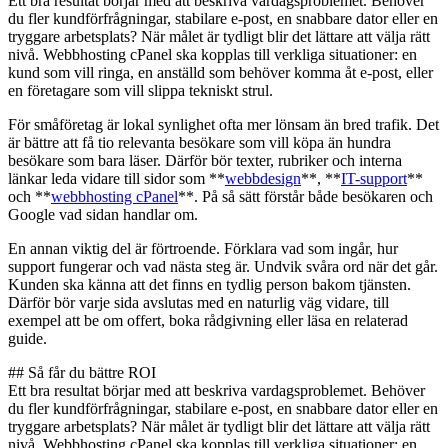
Ett bra resultat börjar med att beskriva vardagsproblemet. Behöver
du fler kundförfrågningar, stabilare e-post, en snabbare dator eller en
tryggare arbetsplats? När målet är tydligt blir det lättare att välja rätt
nivå. Webbhosting cPanel ska kopplas till verkliga situationer: en
kund som vill ringa, en anställd som behöver komma åt e-post, eller
en företagare som vill slippa tekniskt strul.
För småföretag är lokal synlighet ofta mer lönsam än bred trafik. Det
är bättre att få tio relevanta besökare som vill köpa än hundra
besökare som bara läser. Därför bör texter, rubriker och interna
länkar leda vidare till sidor som **
webbdesign
**, **
IT-support
**
och **
webbhosting cPanel
**. På så sätt förstår både besökaren och
Google vad sidan handlar om.
En annan viktig del är förtroende. Förklara vad som ingår, hur
support fungerar och vad nästa steg är. Undvik svåra ord när det går.
Kunden ska känna att det finns en tydlig person bakom tjänsten.
Därför bör varje sida avslutas med en naturlig väg vidare, till
exempel att be om offert, boka rådgivning eller läsa en relaterad
guide.
## Så får du bättre ROI
Ett bra resultat börjar med att beskriva vardagsproblemet. Behöver
du fler kundförfrågningar, stabilare e-post, en snabbare dator eller en
tryggare arbetsplats? När målet är tydligt blir det lättare att välja rätt
nivå. Webbhosting cPanel ska kopplas till verkliga situationer: en