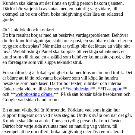
Kunden ska känna att det finns en tydlig person bakom tjänsten.
Därför bör varje sida avslutas med en naturlig väg vidare, till
exempel att be om offert, boka rådgivning eller läsa en relaterad
guide.
## Tänk lokalt och konkret
Ett bra resultat börjar med att beskriva vardagsproblemet. Behöver
du fler kundförfrågningar, stabilare e-post, en snabbare dator eller en
tryggare arbetsplats? När målet är tydligt blir det lättare att välja rätt
nivå. Webbhosting cPanel ska kopplas till verkliga situationer: en
kund som vill ringa, en anställd som behöver komma åt e-post, eller
en företagare som vill slippa tekniskt strul.
För småföretag är lokal synlighet ofta mer lönsam än bred trafik. Det
är bättre att få tio relevanta besökare som vill köpa än hundra
besökare som bara läser. Därför bör texter, rubriker och interna
länkar leda vidare till sidor som **
webbdesign
**, **
IT-support
**
och **
webbhosting cPanel
**. På så sätt förstår både besökaren och
Google vad sidan handlar om.
En annan viktig del är förtroende. Förklara vad som ingår, hur
support fungerar och vad nästa steg är. Undvik svåra ord när det går.
Kunden ska känna att det finns en tydlig person bakom tjänsten.
Därför bör varje sida avslutas med en naturlig väg vidare, till
exempel att be om offert, boka rådgivning eller läsa en relaterad