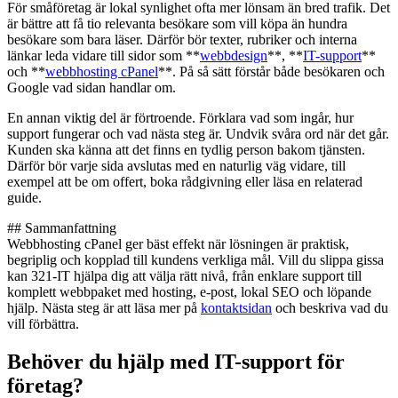
För småföretag är lokal synlighet ofta mer lönsam än bred trafik. Det
är bättre att få tio relevanta besökare som vill köpa än hundra
besökare som bara läser. Därför bör texter, rubriker och interna
länkar leda vidare till sidor som **
webbdesign
**, **
IT-support
**
och **
webbhosting cPanel
**. På så sätt förstår både besökaren och
Google vad sidan handlar om.
En annan viktig del är förtroende. Förklara vad som ingår, hur
support fungerar och vad nästa steg är. Undvik svåra ord när det går.
Kunden ska känna att det finns en tydlig person bakom tjänsten.
Därför bör varje sida avslutas med en naturlig väg vidare, till
exempel att be om offert, boka rådgivning eller läsa en relaterad
guide.
## Sammanfattning
Webbhosting cPanel ger bäst effekt när lösningen är praktisk,
begriplig och kopplad till kundens verkliga mål. Vill du slippa gissa
kan 321-IT hjälpa dig att välja rätt nivå, från enklare support till
komplett webbpaket med hosting, e-post, lokal SEO och löpande
hjälp. Nästa steg är att läsa mer på
kontaktsidan
och beskriva vad du
vill förbättra.
Behöver du hjälp med IT-support för
företag?