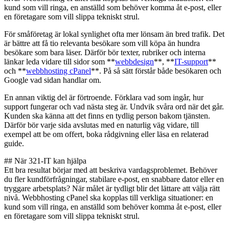
kund som vill ringa, en anställd som behöver komma åt e-post, eller
en företagare som vill slippa tekniskt strul.
För småföretag är lokal synlighet ofta mer lönsam än bred trafik. Det
är bättre att få tio relevanta besökare som vill köpa än hundra
besökare som bara läser. Därför bör texter, rubriker och interna
länkar leda vidare till sidor som **
webbdesign
**, **
IT-support
**
och **
webbhosting cPanel
**. På så sätt förstår både besökaren och
Google vad sidan handlar om.
En annan viktig del är förtroende. Förklara vad som ingår, hur
support fungerar och vad nästa steg är. Undvik svåra ord när det går.
Kunden ska känna att det finns en tydlig person bakom tjänsten.
Därför bör varje sida avslutas med en naturlig väg vidare, till
exempel att be om offert, boka rådgivning eller läsa en relaterad
guide.
## När 321-IT kan hjälpa
Ett bra resultat börjar med att beskriva vardagsproblemet. Behöver
du fler kundförfrågningar, stabilare e-post, en snabbare dator eller en
tryggare arbetsplats? När målet är tydligt blir det lättare att välja rätt
nivå. Webbhosting cPanel ska kopplas till verkliga situationer: en
kund som vill ringa, en anställd som behöver komma åt e-post, eller
en företagare som vill slippa tekniskt strul.