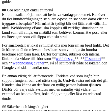
guide.
## Gör lösningen enkel att förstå
Ett bra resultat börjar med att beskriva vardagsproblemet. Behöver
du fler kundförfrågningar, stabilare e-post, en snabbare dator eller en
tryggare arbetsplats? När målet är tydligt blir det lättare att välja rätt
nivå. Webbhosting cPanel ska kopplas till verkliga situationer: en
kund som vill ringa, en anställd som behöver komma åt e-post, eller
en företagare som vill slippa tekniskt strul.
För småföretag är lokal synlighet ofta mer lönsam än bred trafik. Det
är bättre att få tio relevanta besökare som vill köpa än hundra
besökare som bara läser. Därför bör texter, rubriker och interna
länkar leda vidare till sidor som **
webbdesign
**, **
IT-support
**
och **
webbhosting cPanel
**. På så sätt förstår både besökaren och
Google vad sidan handlar om.
En annan viktig del är förtroende. Förklara vad som ingår, hur
support fungerar och vad nästa steg är. Undvik svåra ord när det går.
Kunden ska känna att det finns en tydlig person bakom tjänsten.
Därför bör varje sida avslutas med en naturlig väg vidare, till
exempel att be om offert, boka rådgivning eller läsa en relaterad
guide.
## Säkerhet och långsiktighet