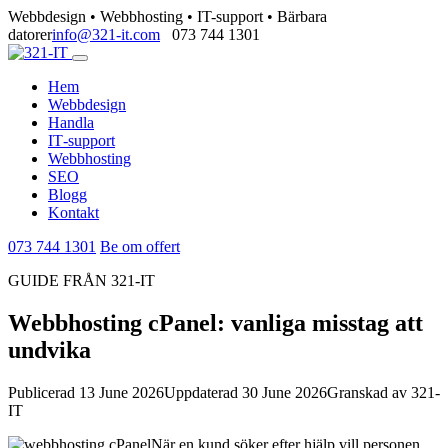
Webbdesign • Webbhosting • IT-support • Bärbara
datorer
info@321-it.com
073 744 1301
Hem
Webbdesign
Handla
IT‑support
Webbhosting
SEO
Blogg
Kontakt
073 744 1301
Be om offert
GUIDE FRÅN 321-IT
Webbhosting cPanel: vanliga misstag att
undvika
Publicerad 13 June 2026
Uppdaterad 30 June 2026
Granskad av 321-
IT
När en kund söker efter hjälp vill personen