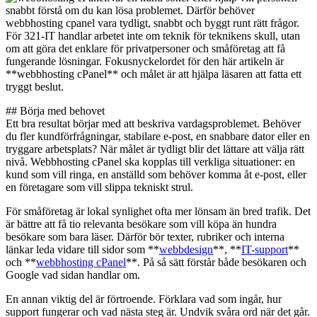
snabbt förstå om du kan lösa problemet. Därför behöver
webbhosting cpanel vara tydligt, snabbt och byggt runt rätt frågor.
För 321-IT handlar arbetet inte om teknik för teknikens skull, utan
om att göra det enklare för privatpersoner och småföretag att få
fungerande lösningar. Fokusnyckelordet för den här artikeln är
**webbhosting cPanel** och målet är att hjälpa läsaren att fatta ett
tryggt beslut.
## Börja med behovet
Ett bra resultat börjar med att beskriva vardagsproblemet. Behöver
du fler kundförfrågningar, stabilare e-post, en snabbare dator eller en
tryggare arbetsplats? När målet är tydligt blir det lättare att välja rätt
nivå. Webbhosting cPanel ska kopplas till verkliga situationer: en
kund som vill ringa, en anställd som behöver komma åt e-post, eller
en företagare som vill slippa tekniskt strul.
För småföretag är lokal synlighet ofta mer lönsam än bred trafik. Det
är bättre att få tio relevanta besökare som vill köpa än hundra
besökare som bara läser. Därför bör texter, rubriker och interna
länkar leda vidare till sidor som **
webbdesign
**, **
IT-support
**
och **
webbhosting cPanel
**. På så sätt förstår både besökaren och
Google vad sidan handlar om.
En annan viktig del är förtroende. Förklara vad som ingår, hur
support fungerar och vad nästa steg är. Undvik svåra ord när det går.