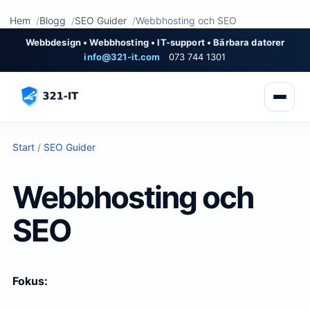
Hem
Blogg
SEO Guider
Webbhosting och SEO
Webbdesign • Webbhosting • IT-support • Bärbara datorer
info@321-it.com
073 744 1301
Start
/
SEO Guider
Webbhosting och
SEO
Fokus: