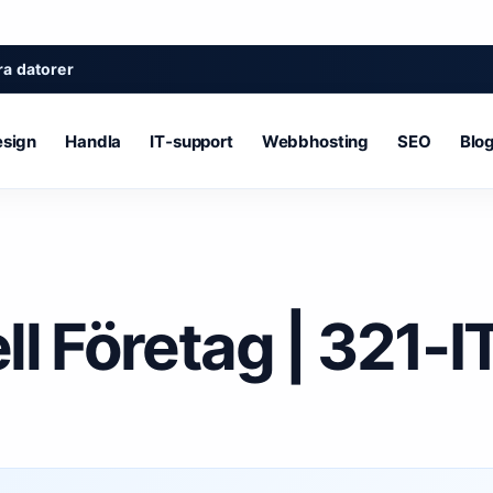
a datorer
sign
Handla
IT‑support
Webbhosting
SEO
Blo
l Företag | 321-I