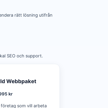
ndera rätt lösning utifrån
okal SEO och support.
ld Webbpaket
995 kr
 företag som vill arbeta