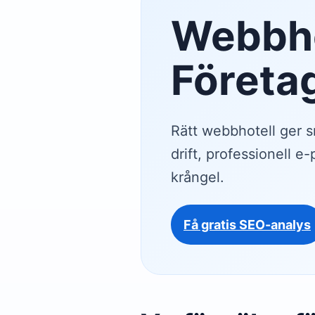
Webbho
Företa
Rätt webbhotell ger 
drift, professionell e
krångel.
Få gratis SEO-analys