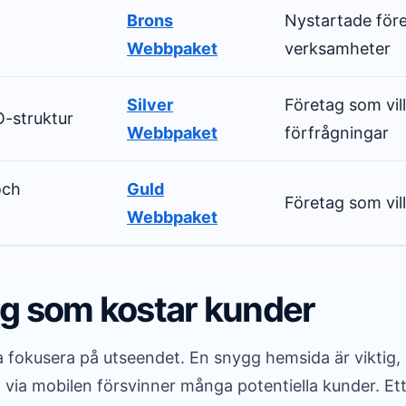
Brons
Nystartade för
Webbpaket
verksamheter
Silver
Företag som vill
O-struktur
Webbpaket
förfrågningar
och
Guld
Företag som vill
Webbpaket
ag som kostar kunder
ara fokusera på utseendet. En snygg hemsida är vikti
ta via mobilen försvinner många potentiella kunder. Ett