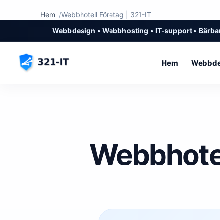
Hem
Webbhotell Företag | 321-IT
Webbdesign • Webbhosting • IT-support • Bärbar
Hem
Webbde
Webbhotel