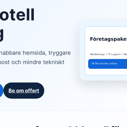
tell
g
snabbare hemsida, tryggare
-post och mindre tekniskt
Be om offert