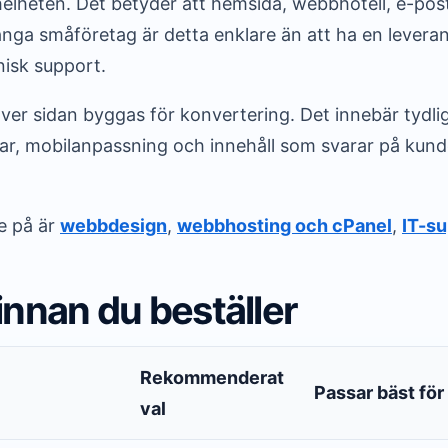
helheten. Det betyder att hemsida, webbhotell, e-pos
ånga småföretag är detta enklare än att ha en leveran
nisk support.
er sidan byggas för konvertering. Det innebär tydlig
kar, mobilanpassning och innehåll som svarar på kund
re på är
webbdesign
,
webbhosting och cPanel
,
IT-su
innan du beställer
Rekommenderat
Passar bäst för
val