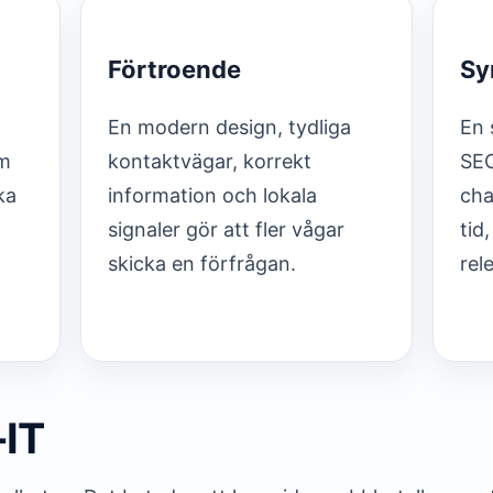
Förtroende
Sy
En modern design, tydliga
En 
em
kontaktvägar, korrekt
SEO
ka
information och lokala
cha
signaler gör att fler vågar
tid,
skicka en förfrågan.
rel
-IT