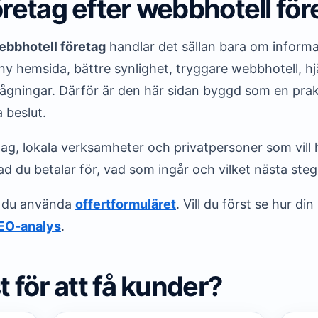
öretag efter webbhotell för
ebbhotell företag
handlar det sällan bara om informat
 hemsida, bättre synlighet, tryggare webbhotell, hjä
ågningar. Därför är den här sidan byggd som en prak
a beslut.
g, lokala verksamheter och privatpersoner som vill ha
ad du betalar för, vad som ingår och vilket nästa steg 
kan du använda
offertformuläret
. Vill du först se hur d
SEO-analys
.
t för att få kunder?