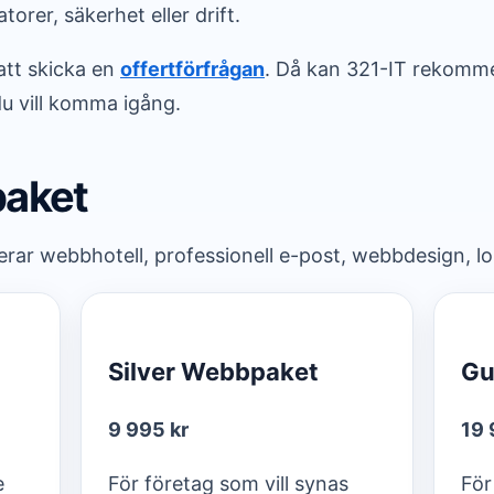
atorer, säkerhet eller drift.
att skicka en
offertförfrågan
. Då kan 321-IT rekomme
u vill komma igång.
paket
erar webbhotell, professionell e-post, webbdesign, l
Silver Webbpaket
Gu
9 995 kr
19 
e
För företag som vill synas
För