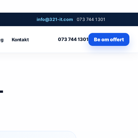
info@321-it.com
073 744 1301
073 744 1301
Be om offert
gg
Kontakt
T