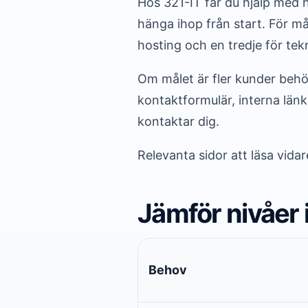
Hos 321-IT får du hjälp med 
hänga ihop från start. För m
hosting och en tredje för tek
Om målet är fler kunder behöv
kontaktformulär, interna län
kontaktar dig.
Relevanta sidor att läsa vida
Jämför nivåer 
Behov