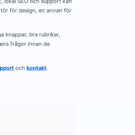
t, lokal SEO och support kan
tör för design, en annan för
a knappar, bra rubriker,
ens frågor innan de
pport
och
kontakt
.