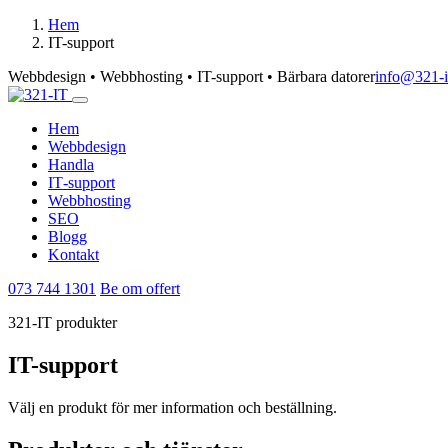
Hem
IT-support
Webbdesign • Webbhosting • IT-support • Bärbara datorer
info@321-i
Hem
Webbdesign
Handla
IT‑support
Webbhosting
SEO
Blogg
Kontakt
073 744 1301
Be om offert
321-IT produkter
IT-support
Välj en produkt för mer information och beställning.