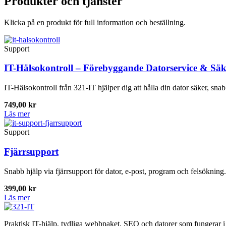
Produkter och tjänster
Klicka på en produkt för full information och beställning.
Support
IT-Hälsokontroll – Förebyggande Datorservice & Säk
IT-Hälsokontroll från 321-IT hjälper dig att hålla din dator säker, sn
749,00
kr
Läs mer
Support
Fjärrsupport
Snabb hjälp via fjärrsupport för dator, e-post, program och felsökning.
399,00
kr
Läs mer
Praktisk IT-hjälp, tydliga webbpaket, SEO och datorer som fungerar i