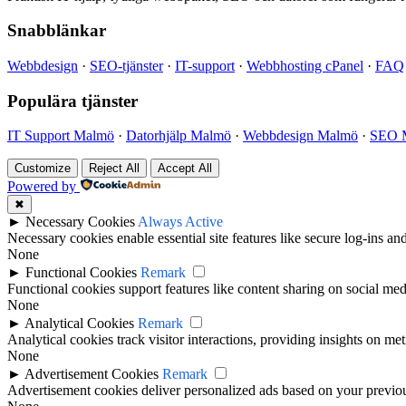
Snabblänkar
Webbdesign
·
SEO-tjänster
·
IT-support
·
Webbhosting cPanel
·
FAQ
Populära tjänster
IT Support Malmö
·
Datorhjälp Malmö
·
Webbdesign Malmö
·
SEO 
Customize
Reject All
Accept All
Powered by
✖
►
Necessary Cookies
Always Active
Necessary cookies enable essential site features like secure log-ins a
None
►
Functional Cookies
Remark
Functional cookies support features like content sharing on social medi
None
►
Analytical Cookies
Remark
Analytical cookies track visitor interactions, providing insights on metr
None
►
Advertisement Cookies
Remark
Advertisement cookies deliver personalized ads based on your previous