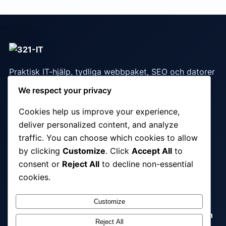
Praktisk IT-hjälp, tydliga webbpaket, SEO och datorer
som fungerar i vardagen.
We respect your privacy
Cookies help us improve your experience,
Snabblänkar
deliver personalized content, and analyze
traffic. You can choose which cookies to allow
Webbdesign
·
SEO-tjänster
·
IT-support
·
by clicking
Customize
. Click
Accept All
to
Webbhosting cPanel
·
FAQ
·
Kontakt
consent or
Reject All
to decline non-essential
cookies.
Populära tjänster
Customize
IT Support Malmö
·
Datorhjälp Malmö
·
Webbdesign
Reject All